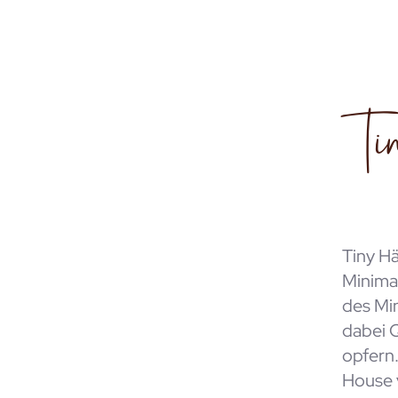
Ti
Tiny Hä
Minimal
des Mi
dabei 
opfern.
House 