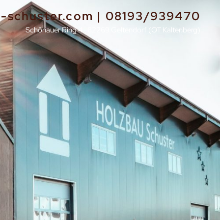
-schuster.com |
08193/939470
Schönauer Ring 4 · 82269 Geltendorf (OT Kaltenberg)