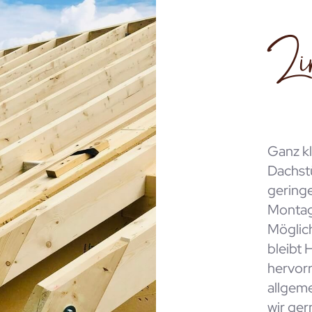
Zim
Ganz kl
Dachst
geringe
Montag
Möglic
bleibt 
hervor
allgem
wir ger