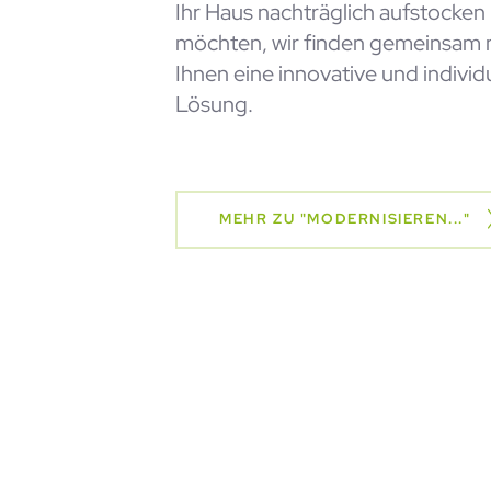
TINY HOU
Ihr Haus nachträglich aufstocken
möchten, wir finden gemeinsam 
Ihnen eine innovative und individ
Lösung.
HOLZHAU
MEHR ZU "MODERNISIEREN..."
KONTAKT
DEINE KA