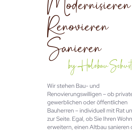
Modernisieren
Renovieren
HOME
Sanieren
ÜBER UNS
by Holzbau Schust
ZIMMERE
Wir stehen Bau- und
Renovierungswilligen – ob privat
gewerblichen oder öffentlichen
MODERNIS
Bauherren – individuell mit Rat u
zur Seite. Egal, ob Sie Ihren Wo
erweitern, einen Altbau sanieren