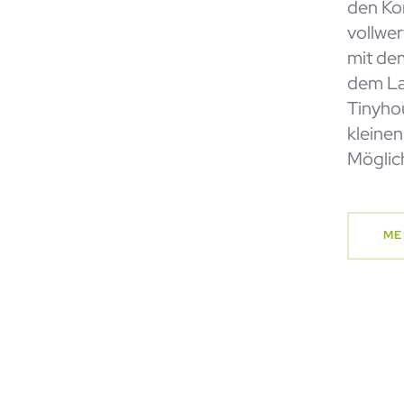
den Ko
vollwe
mit de
dem La
Tinyho
kleine
Möglic
ME